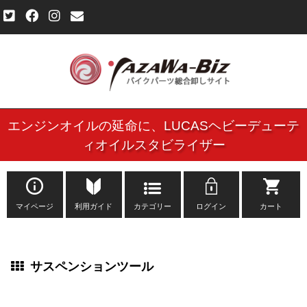
エンジンオイルの延命に、
LUCASヘビーデューテ
ご利用規約
ィオイルスタビライザー
個人情報保護方針
よくある質問
マイページ
利用ガイド
カテゴリー
ログイン
カート
新規会員登録申し込みフォーム
サスペンションツール
お問い合わせ