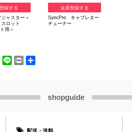
登録する
会員登録する
アジャスター＜
SyncPro キャブレター
トスロット
チューナー
ット用＞
X
Li
Pr
共
n
in
有
e
t
shopguide
配送・送料