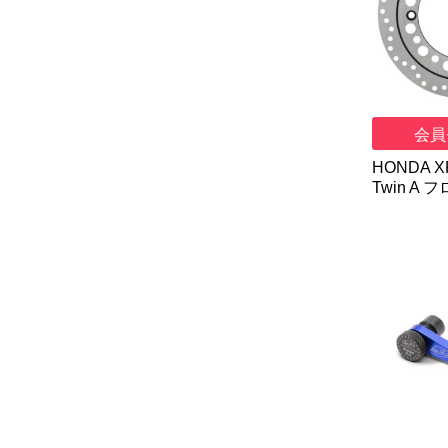
会員
HONDA XR
Twin A 