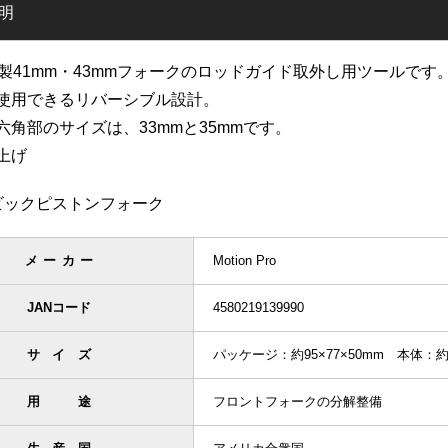
明
wa製41mm・43mmフォークのロッドガイド取外し用ツールです
使用できるリバーシブル設計。
六角部のサイズは、33mmと35mmです。
上げ
ビックピストンフォーク
メーカー
Motion Pro
JANコード
4580219139990
サイズ
パッケージ：約95×77×50mm 本体：約8
用途
フロントフォークの分解整備