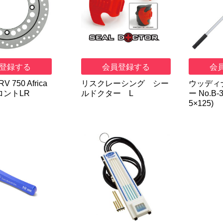
登録する
会員登録する
会
V 750 Africa
リスクレーシング シー
ウッディ
フロントLR
ルドクター L
ー No.B-
5×125)