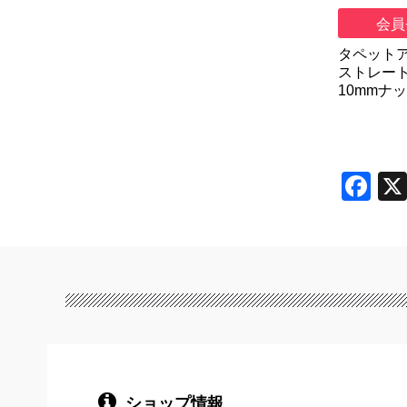
会員
タペット
ストレー
10mmナ
F
a
c
e
b
o
o
k
ショップ情報