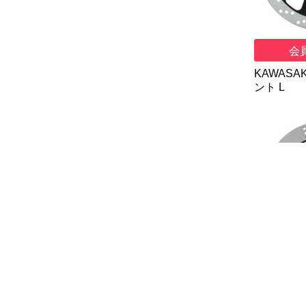
会
KAWASAK
ント L
会
KAWASAK