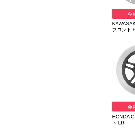
会
KAWASAKI
フロント 
会
HONDA C
ト LR