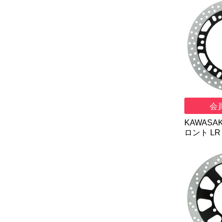
会
KAWASAKI
ロント LR