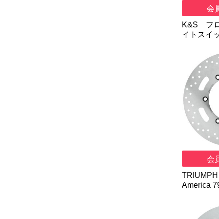
会
K&S フ
イトスイッ
会
TRIUMPH 
America 