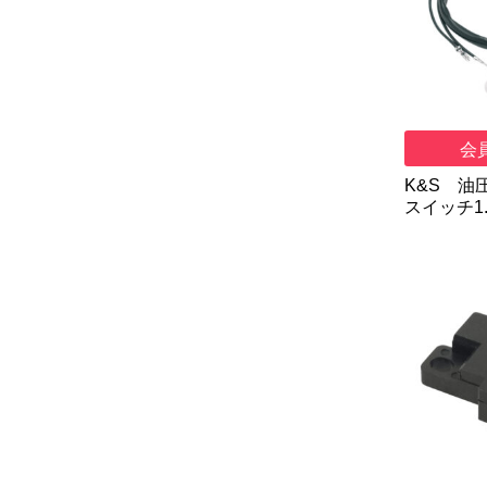
会
K&S 油
スイッチ1.