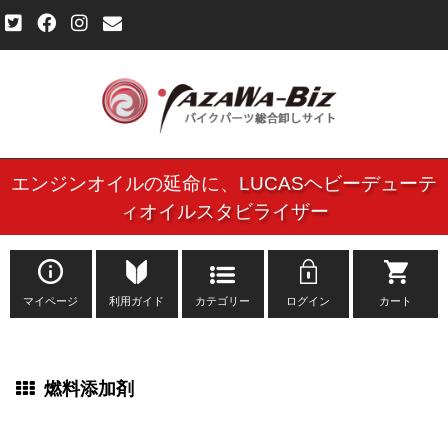
エンジンオイルの延命に、
LUCASヘビーデューテ
ご利用規約
ィオイルスタビライザー
個人情報保護方針
よくある質問
マイページ
利用ガイド
カテゴリー
ログイン
カート
新規会員登録申し込みフォーム
燃料添加剤
お問い合わせ