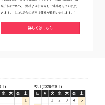
送方法について、弊社より折り返しご連絡させていただ
きます。（この場合の送料は弊社が負担いたします。）
詳しくはこちら
8月)
翌月(2026年9月)
水
木
金
土
日
月
火
水
木
金
土
1
1
2
3
4
5