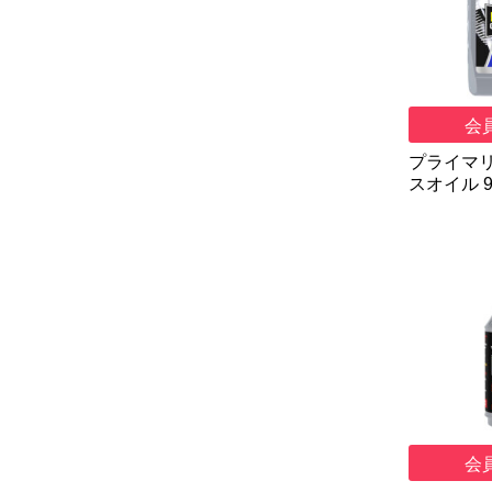
会
プライマリ
スオイル 9
会