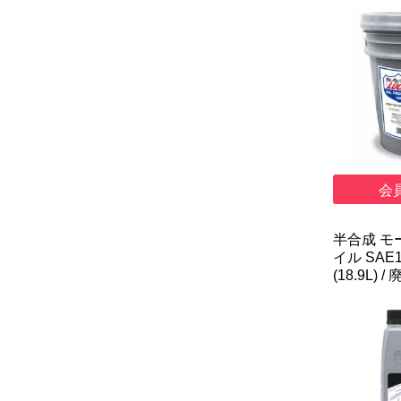
会
半合成 モ
イル SAE
(18.9L) /