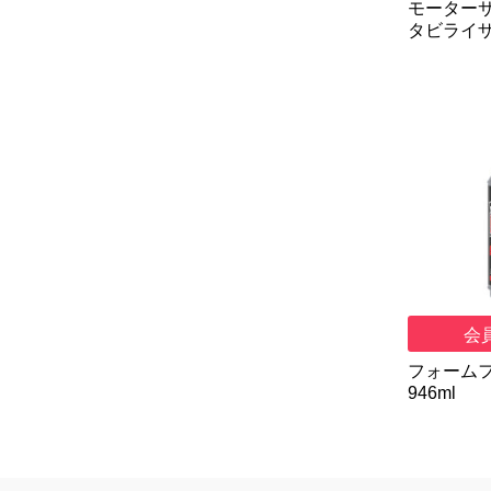
モーターサ
タビライザー
会
フォーム
946ml