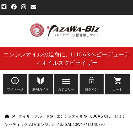
エンジンオイルの延命に、
LUCASヘビーデューテ
ご利用規約
ィオイルスタビライザー
個人情報保護方針
よくある質問
マイページ
利用ガイド
カテゴリー
ログイン
カート
新規会員登録申し込みフォーム
オイル・フルード
エンジンオイル
LUCAS OIL セミシ
お問い合わせ
ンセティック ATVエンジンオイル SAE10W40 / LU-10720