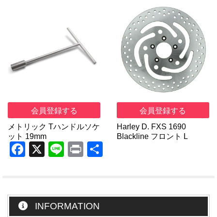
会員登録する
会員登録する
メトリック Tハンドルソケ
Harley D. FXS 1690
ット 19mm
Blackline フロント L
F
X
Li
Pr
共
a
n
in
有
c
e
t
e
INFORMATION
b