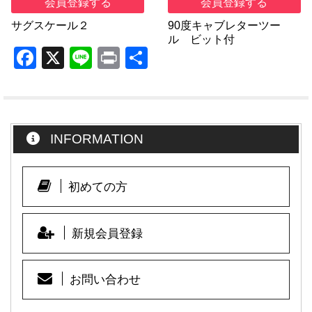
会員登録する
会員登録する
サグスケール２
90度キャブレターツー
ル ビット付
F
X
Li
Pr
共
a
n
in
有
c
e
t
e
INFORMATION
b
o
o
初めての方
k
新規会員登録
お問い合わせ