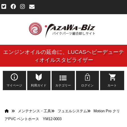
エンジンオイルの延命に、
LUCASヘビーデューテ
ご利用規約
ィオイルスタビライザー
個人情報保護方針
よくある質問
マイページ
利用ガイド
カテゴリー
ログイン
カート
新規会員登録申し込みフォーム
メンテナンス・工具
フュエルシステム
Motion Pro クリ
お問い合わせ
アPVC ベントホース YM12-0003