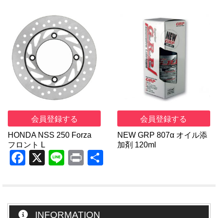
会員登録する
会員登録する
HONDA NSS 250 Forza
NEW GRP 807α オイル添
フロント L
加剤 120ml
F
X
Li
Pr
共
a
n
in
有
c
e
t
e
INFORMATION