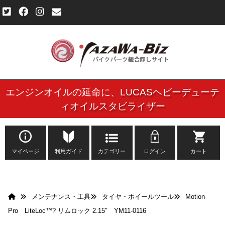
エンジンオイルの延命に、
LUCASヘビーデューテ
ご利用規約
ィオイルスタビライザー
個人情報保護方針
よくある質問
マイページ
利用ガイド
カテゴリー
ログイン
カート
新規会員登録申し込みフォーム
メンテナンス・工具
タイヤ・ホイールツール
Motion
お問い合わせ
Pro LiteLoc™? リムロック 2.15″ YM11-0116