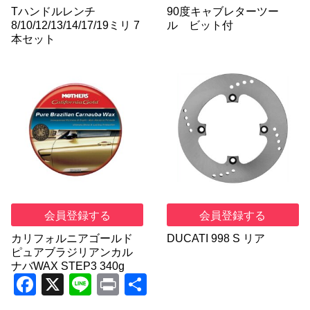
Tハンドルレンチ
90度キャブレターツー
8/10/12/13/14/17/19ミリ 7
ル ビット付
本セット
会員登録する
会員登録する
カリフォルニアゴールド
DUCATI 998 S リア
ピュアブラジリアンカル
ナバWAX STEP3 340g
F
X
Li
Pr
共
a
n
in
有