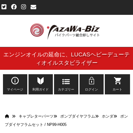
エンジンオイルの延命に、
LUCASヘビーデューテ
ご利用規約
ィオイルスタビライザー
個人情報保護方針
よくある質問
マイページ
利用ガイド
カテゴリー
ログイン
カート
新規会員登録申し込みフォーム
キャブレターパーツ
ポンプダイヤフラム
ホンダ
ポン
お問い合わせ
プダイヤフラムセット / NP99-H005