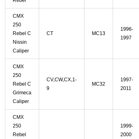
Rebel
CMX
250
1996-
Rebel C
CT
MC13
1997
Nissin
Caliper
CMX
250
CV,CW,CX,1-
1997-
Rebel C
MC32
9
2011
Grimeca
Caliper
CMX
250
1999-
Rebel
2000