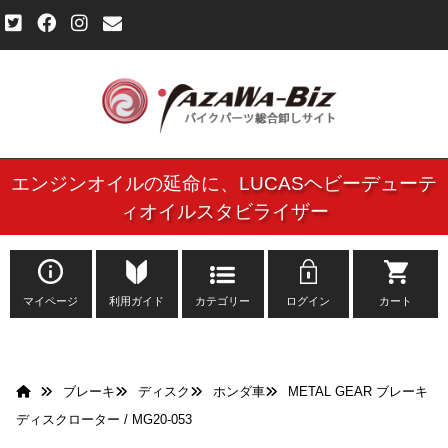
エンジンオイルの延命に、
LUCASヘビーデューテ
ご利用規約
ィオイルスタビライザー
個人情報保護方針
よくある質問
マイページ
利用ガイド
カテゴリー
ログイン
カート
新規会員登録申し込みフォーム
ブレーキ
ディスク
ホンダ車
METAL GEAR ブレーキ
お問い合わせ
ディスクローター / MG20-053