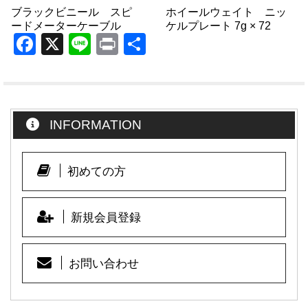
ブラックビニール スピ
ホイールウェイト ニッ
ードメーターケーブル
ケルプレート 7g × 72
F
X
Li
Pr
共
a
n
in
有
c
e
t
e
INFORMATION
b
o
o
初めての方
k
新規会員登録
お問い合わせ