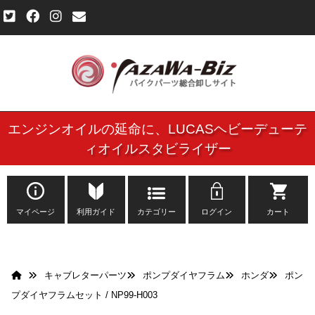
エンジンオイルの延命に、
LUCASヘビーデューテ
ご利用規約
ィオイルスタビライザー
個人情報保護方針
よくある質問
マイページ
利用ガイド
カテゴリー
ログイン
カート
新規会員登録申し込みフォーム
キャブレターパーツ
ポンプダイヤフラム
ホンダ
ポン
お問い合わせ
プダイヤフラムセット / NP99-H003