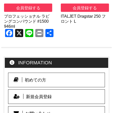
会員登録する
会員登録する
プロフェッショナル ラビ
ITALJET Dragstar 250 フ
ングコンパウンド #1500
ロント L
946ml
F
X
Li
Pr
共
a
n
in
有
c
e
t
e
INFORMATION
b
o
o
初めての方
k
新規会員登録