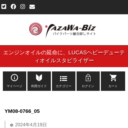
エンジンオイルの延命に、
LUCASヘビーデューテ
ご利用規約
ィオイルスタビライザー
個人情報保護方針
よくある質問
マイページ
利用ガイド
カテゴリー
ログイン
カート
新規会員登録申し込みフォーム
YM08-0766_05
お問い合わせ
2024年4月19日