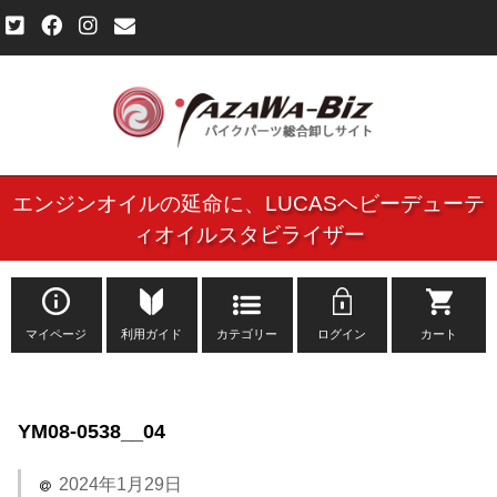
エンジンオイルの延命に、
LUCASヘビーデューテ
ご利用規約
ィオイルスタビライザー
個人情報保護方針
よくある質問
マイページ
利用ガイド
カテゴリー
ログイン
カート
新規会員登録申し込みフォーム
YM08-0538__04
お問い合わせ
2024年1月29日