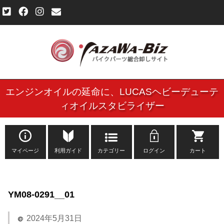
エンジンオイルの延命に、
LUCASヘビーデューテ
ご利用規約
ィオイルスタビライザー
個人情報保護方針
よくある質問
マイページ
利用ガイド
カテゴリー
ログイン
カート
新規会員登録申し込みフォーム
YM08-0291__01
お問い合わせ
2024年5月31日