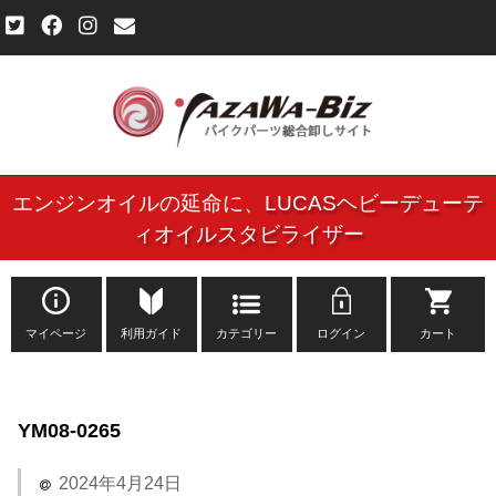
エンジンオイルの延命に、
LUCASヘビーデューテ
ご利用規約
ィオイルスタビライザー
個人情報保護方針
よくある質問
マイページ
利用ガイド
カテゴリー
ログイン
カート
新規会員登録申し込みフォーム
YM08-0265
お問い合わせ
2024年4月24日