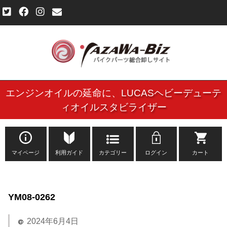
エンジンオイルの延命に、
LUCASヘビーデューテ
ご利用規約
ィオイルスタビライザー
個人情報保護方針
よくある質問
マイページ
利用ガイド
カテゴリー
ログイン
カート
新規会員登録申し込みフォーム
YM08-0262
お問い合わせ
2024年6月4日