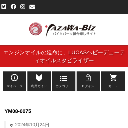
エンジンオイルの延命に、
LUCASヘビーデューテ
ご利用規約
ィオイルスタビライザー
個人情報保護方針
よくある質問
マイページ
利用ガイド
カテゴリー
ログイン
カート
新規会員登録申し込みフォーム
YM08-0075
お問い合わせ
2024年10月24日