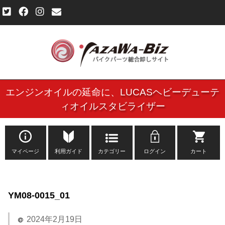
エンジンオイルの延命に、
LUCASヘビーデューテ
ご利用規約
ィオイルスタビライザー
個人情報保護方針
よくある質問
マイページ
利用ガイド
カテゴリー
ログイン
カート
新規会員登録申し込みフォーム
YM08-0015_01
お問い合わせ
2024年2月19日