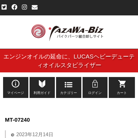
エンジンオイルの延命に、
LUCASヘビーデューテ
ご利用規約
ィオイルスタビライザー
個人情報保護方針
よくある質問
マイページ
利用ガイド
カテゴリー
ログイン
カート
新規会員登録申し込みフォーム
MT-07240
お問い合わせ
2023年12月14日