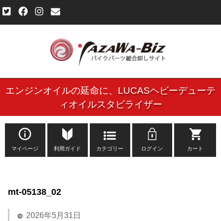
エンジンオイルの延命に、
LUCASヘビーデューテ
ご利用規約
ィオイルスタビライザー
個人情報保護方針
よくある質問
マイページ
利用ガイド
カテゴリー
ログイン
カート
新規会員登録申し込みフォーム
mt-05138_02
お問い合わせ
2026年5月31日