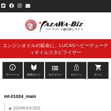
エンジンオイルの延命に、
LUCASヘビーデューテ
ご利用規約
ィオイルスタビライザー
個人情報保護方針
よくある質問
マイページ
利用ガイド
カテゴリー
ログイン
カート
新規会員登録申し込みフォーム
mt-01024_main
お問い合わせ
2024年6月20日