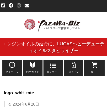
エンジンオイルの延命に、
LUCASヘビーデューテ
ご利用規約
ィオイルスタビライザー
個人情報保護方針
よくある質問
マイページ
利用ガイド
カテゴリー
ログイン
カート
新規会員登録申し込みフォーム
logo_whit_tate
お問い合わせ
2024年6月28日