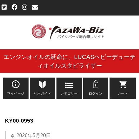
エンジンオイルの延命に、
LUCASヘビーデューテ
ご利用規約
ィオイルスタビライザー
個人情報保護方針
よくある質問
マイページ
利用ガイド
カテゴリー
ログイン
カート
新規会員登録申し込みフォーム
KY00-0953
お問い合わせ
2026年5月20日