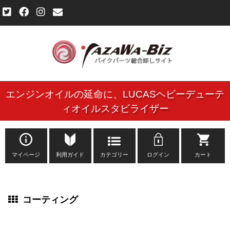
エンジンオイルの延命に、
LUCASヘビーデューテ
ご利用規約
ィオイルスタビライザー
個人情報保護方針
よくある質問
マイページ
利用ガイド
カテゴリー
ログイン
カート
新規会員登録申し込みフォーム
コーティング
お問い合わせ