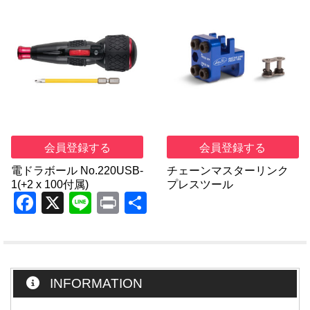
会員登録する
会員登録する
電ドラボール No.220USB-
チェーンマスターリンク
1(+2 x 100付属)
プレスツール
F
X
Li
Pr
共
a
n
in
有
c
e
t
e
INFORMATION
b