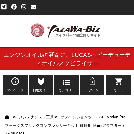
エンジンオイルの延命に、
LUCASヘビーデューテ
ご利用規約
ィオイルスタビライザー
個人情報保護方針
よくある質問
マイページ
利用ガイド
カテゴリー
ログイン
カート
新規会員登録申し込みフォーム
メンテナンス・工具
サスペンションツール
Motion Pro
お問い合わせ
フォークスプリングコンプレッサーキット 補修用39mmアダプター /
YM08-0303