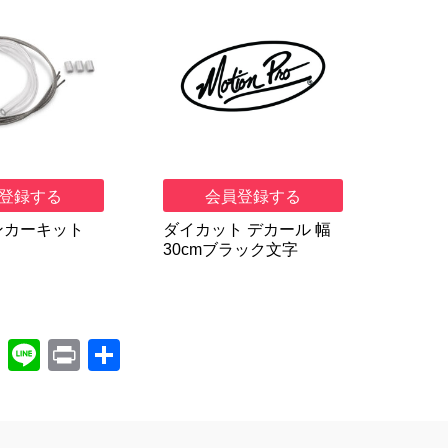
登録する
会員登録する
ンカーキット
ダイカット デカール 幅
30cmブラック文字
X
Li
Pr
共
n
in
有
e
t