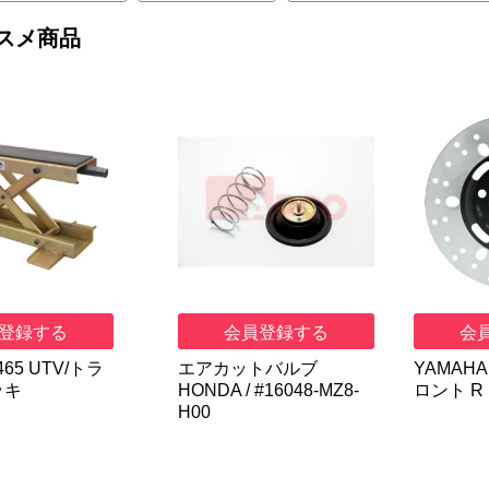
スメ商品
登録する
会員登録する
会
65 UTV/トラ
エアカットバルブ
YAMAHA 
ッキ
HONDA / #16048-MZ8-
ロント R
H00