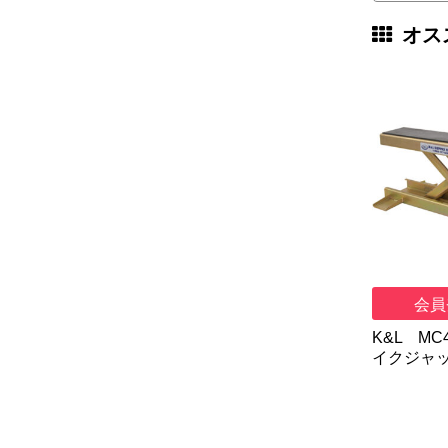
オス
会員
K&L MC4
イクジャ