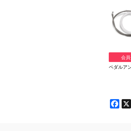
会員
ペダルア
F
a
c