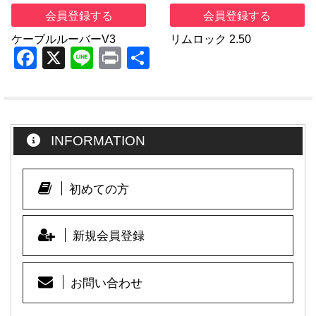
会員登録する
会員登録する
ケーブルルーバーV3
リムロック 2.50
F
X
Li
Pr
共
a
n
in
有
c
e
t
e
INFORMATION
b
o
o
初めての方
k
新規会員登録
お問い合わせ