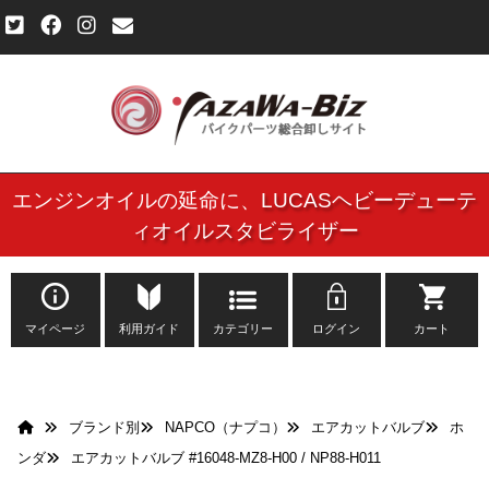
エンジンオイルの延命に、
LUCASヘビーデューテ
ご利用規約
ィオイルスタビライザー
個人情報保護方針
よくある質問
マイページ
利用ガイド
カテゴリー
ログイン
カート
新規会員登録申し込みフォーム
ブランド別
NAPCO（ナプコ）
エアカットバルブ
ホ
お問い合わせ
ンダ
エアカットバルブ #16048-MZ8-H00 / NP88-H011