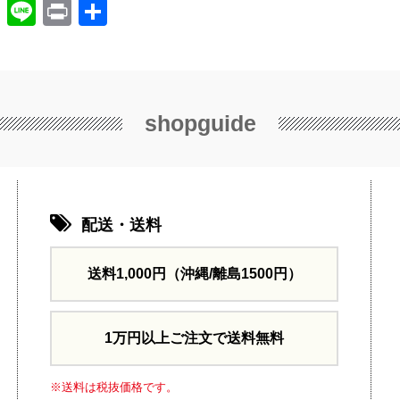
X
Li
Pr
共
n
in
有
e
t
shopguide
配送・送料
送料1,000円
（沖縄/離島1500円）
1万円以上ご注文で送料無料
※送料は税抜価格です。