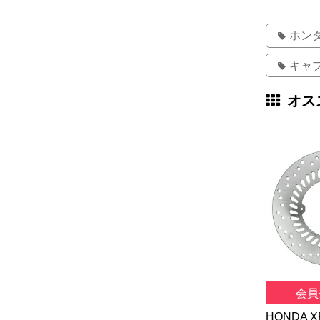
ホン
キャ
オス
会員
HONDA X