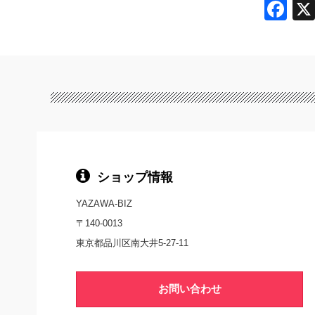
F
a
c
e
b
o
o
k
ショップ情報
YAZAWA-BIZ
〒140-0013
東京都品川区南大井5-27-11
お問い合わせ