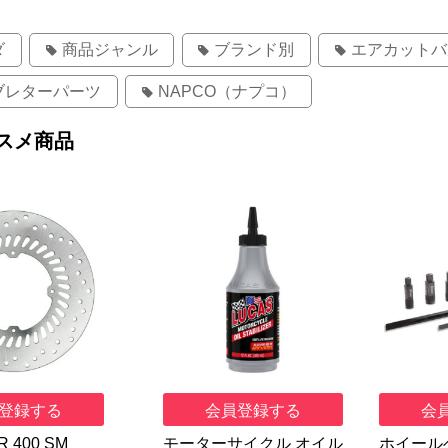
ダ
商品ジャンル
ブランド別
エアカットバ
ブレターパーツ
NAPCO（ナプコ）
スメ商品
登録する
会員登録する
会
R 400 SM
モーターサイクル オイル
ホイール