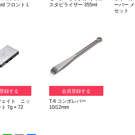
tard フロント L
スタビライザー 355ml
ーバー メ
セット
登録する
会員登録する
ウェイト ニッ
T-6 コンボレバー
 7g × 72
10/12mm