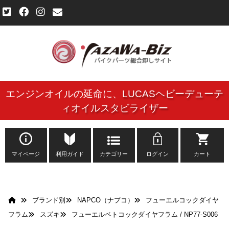
エンジンオイルの延命に、
LUCASヘビーデューテ
ご利用規約
ィオイルスタビライザー
個人情報保護方針
よくある質問
マイページ
利用ガイド
カテゴリー
ログイン
カート
新規会員登録申し込みフォーム
ブランド別
NAPCO（ナプコ）
フューエルコックダイヤ
お問い合わせ
フラム
スズキ
フューエルペトコックダイヤフラム / NP77-S006