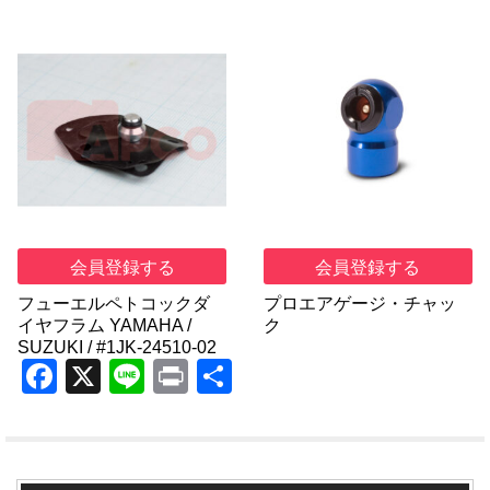
会員登録する
会員登録する
フューエルペトコックダ
プロエアゲージ・チャッ
イヤフラム YAMAHA /
ク
SUZUKI / #1JK-24510-02
F
X
Li
Pr
共
a
n
in
有
c
e
t
e