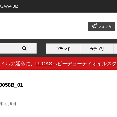
WA-BIZ
メルマガ
ブランド
カテゴリ
オイルの延命に、
LUCASヘビーデューティオイルス
0058B_01
4年5月9日