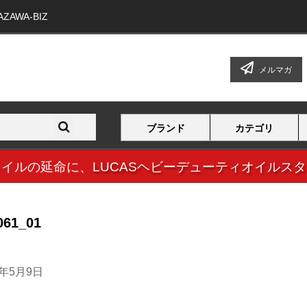
WA-BIZ
メルマガ
ブランド
カテゴリ
オイルの延命に、
LUCASヘビーデューティオイルス
061_01
4年5月9日