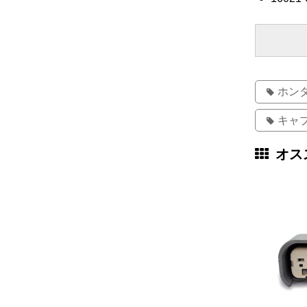
ホン
キャ
オス