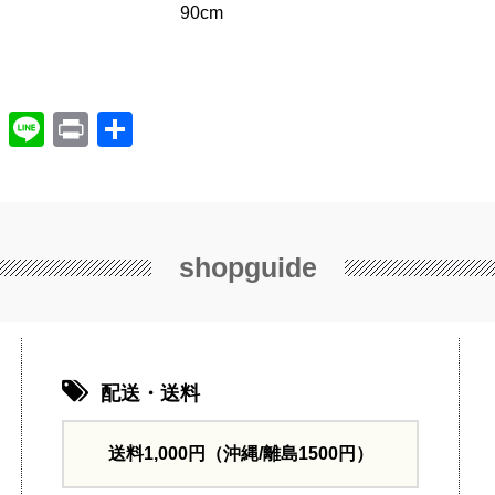
90cm
X
Li
Pr
共
n
in
有
e
t
shopguide
配送・送料
送料1,000円
（沖縄/離島1500円）