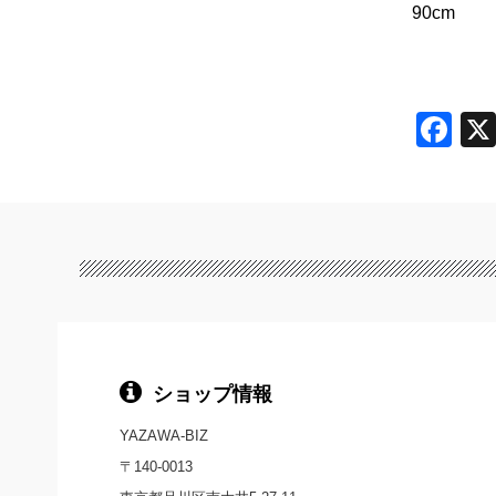
90cm
F
a
c
e
b
o
o
k
ショップ情報
YAZAWA-BIZ
〒140-0013