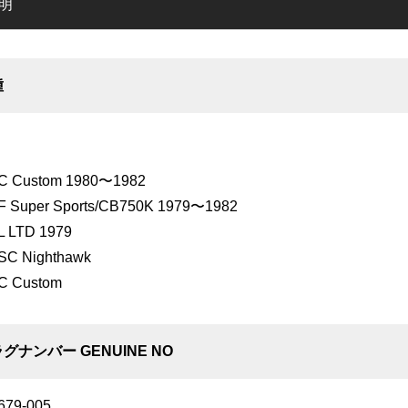
明
種
C Custom 1980〜1982
 Super Sports/CB750K 1979〜1982
 LTD 1979
SC Nighthawk
C Custom
グナンバー GENUINE NO
679-005