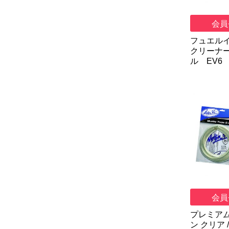
会員
フュエル
クリーナ
ル EV6
会員
プレミア
ン クリア / 