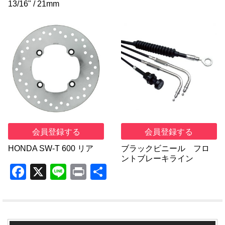
13/16" / 21mm
会員登録する
会員登録する
HONDA SW-T 600 リア
ブラックビニール フロ
ントブレーキライン
F
X
Li
Pr
共
a
n
in
有
c
e
t
e