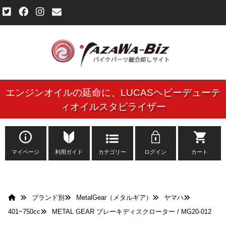
エンジンオイルの延命に、
LUCASヘビーデューテ
ご利用規約
ィオイルスタビライザー
個人情報保護方針
よくある質問
マイページ
利用ガイド
カテゴリー
ログイン
カート
新規会員登録申し込みフォーム
ブランド別
MetalGear（メタルギア）
ヤマハ
お問い合わせ
401~750cc
METAL GEAR ブレーキディスクローター / MG20-012