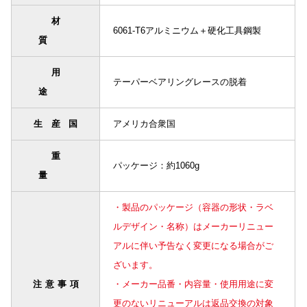
材
6061-T6アルミニウム＋硬化工具鋼製
質
用
テーパーベアリングレースの脱着
途
生産国
アメリカ合衆国
重
パッケージ：約1060g
量
・製品のパッケージ（容器の形状・ラベ
ルデザイン・名称）はメーカーリニュー
アルに伴い予告なく変更になる場合がご
ざいます。
注意事項
・メーカー品番・内容量・使用用途に変
更のないリニューアルは返品交換の対象