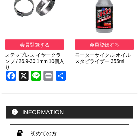
会員登録する
会員登録する
ステップレス イヤークラ
モーターサイクル オイル
ンプ / 26.9-30.1mm 10個入
スタビライザー 355ml
り
F
X
Li
Pr
共
a
n
in
有
c
e
t
e
INFORMATION
b
o
o
初めての方