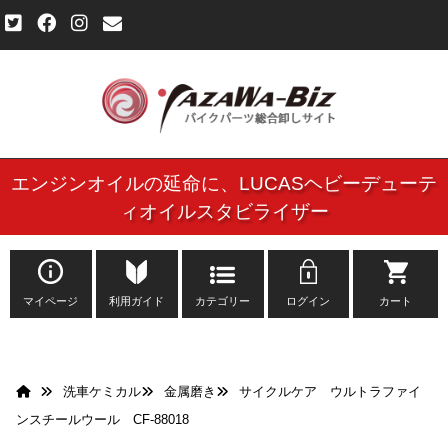
エンジンオイルの延命に、
LUCASヘビーデューテ
ご利用規約
ィオイルスタビライザー
個人情報保護方針
よくある質問
マイページ
利用ガイド
カテゴリー
ログイン
カート
新規会員登録申し込みフォーム
洗車ケミカル
金属磨き
サイクルケア ウルトラファイ
お問い合わせ
ンスチールウール CF-88018